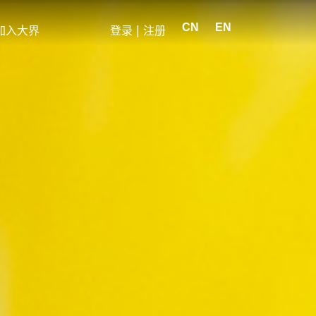
CN
EN
|
加入大界
登录
注册