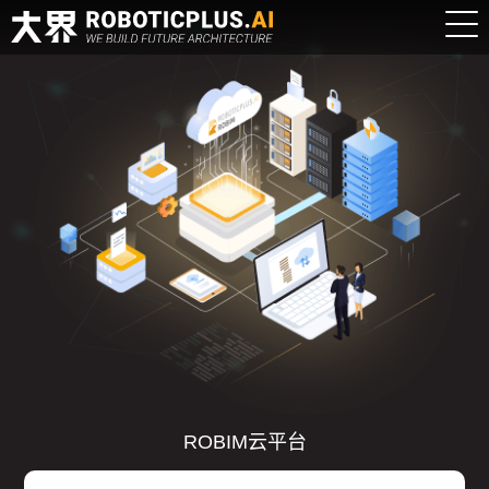
登
录
|
注
册
EN
ROBIM云平台