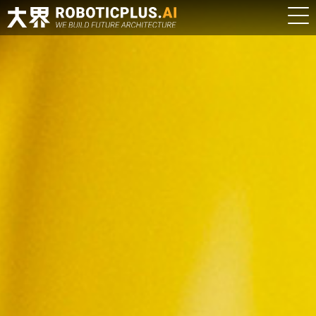
登
录
|
注
册
EN